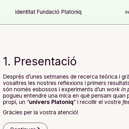
Identitat Fundació Platoniq
In
1. Presentació
Després d’unes setmanes de recerca teòrica i gr
vosaltres les nostres reflexions i primers resulta
són només esbossos i experiments d’un
work in 
pogueu entendre una mica en què pensam quan pa
propi, un “
univers Platoniq
” i recollir el vostre
fe
Gràcies per la vostra atenció!