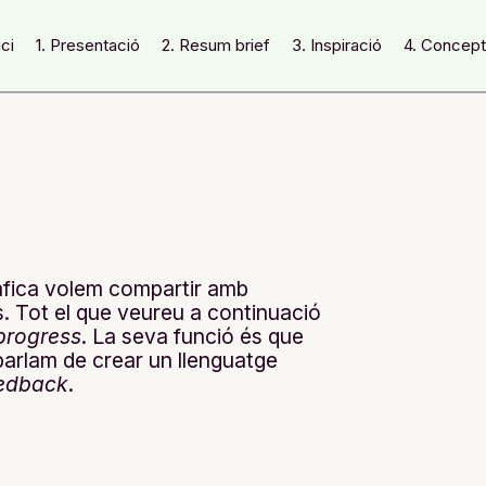
ici
1. Presentació
2. Resum brief
3. Inspiració
4. Concep
àfica volem compartir amb
ts. Tot el que veureu a continuació
progress
. La seva funció és que
rlam de crear un llenguatge
edback
.