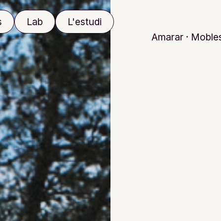
s
Lab
L'estudi
Amarar · Mobles 